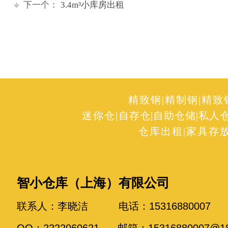
下一个：
3.4m³小库房出租
精致钢
|
精制钢
|
精致
迷你仓
|
自存仓
|
自助仓储
|
私人
仓库出租
|
家具存
智小仓库（上海）有限公司
联系人：李晓洁 电话：15316880007