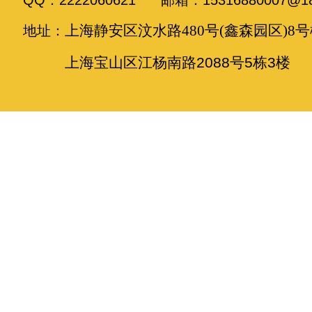
QQ：2222060621 邮箱：15316880007@18
上海静安区汶水路480号(鑫森园区)8号
地址：
上海宝山区江杨南路2088号5栋3楼