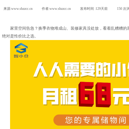
来源:
www.shzzcc.cn
|
作者:
www.shzzcc.cn
|
发布时间 :
129天前
|
150
次浏
家里空间告急？换季衣物堆成山、装修家具没处放，看着乱糟糟的
绝对是性价比之选。