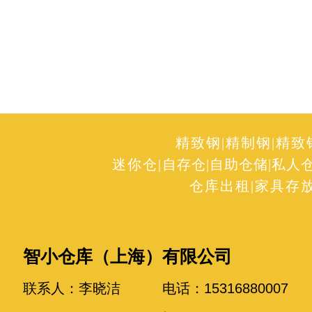
精致钢
|
精制钢
|
精致
迷你仓
|
自存仓
|
自助仓储
|
私人
仓库出租
|
家具存
智小仓库（上海）有限公司
联系人：李晓洁 电话：15316880007